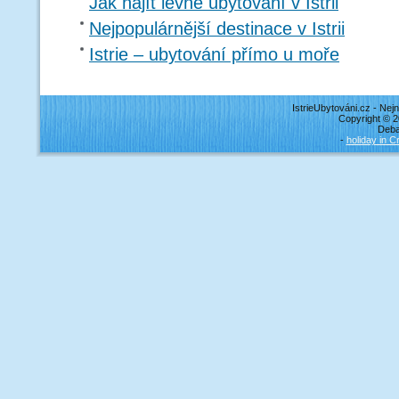
Jak najít levné ubytování v Istrii
Nejpopulárnější destinace v Istrii
Istrie – ubytování přímo u moře
IstrieUbytováni.cz - Ne
Copyright © 
Deban
-
holiday in C