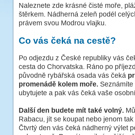
Naleznete zde krásné čisté moře, plá
štěrkem. Nádherná zeleň podél celých 
právem svou Modrou vlajku.
Co vás čeká na cestě?
Po odjezdu z České republiky vás č
cesta do Chorvatska. Ráno po příjez
původně rybářská osada vás čeká
p
promenádě kolem moře.
Seznámíte s
ubytujete a pak vás čeká vaše osobní
Další den budete mít také volný.
Můž
Rabacu, jít se koupat nebo jenom tak 
Čtvrtý den vás čeká nádherný výlet p