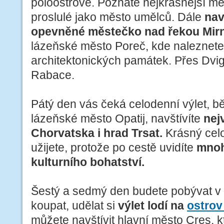
poloostrově. Poznáte nejkrásnější měs
proslulé jako město umělců. Dále
nav
opevněné městečko nad řekou Mir
lázeňské město Poreč, kde naleznete
architektonických památek. Přes Dvigr
Rabace.
Pátý den vás čeká celodenní výlet, b
lázeňské město Opatij, navštívíte
nej
Chorvatska i hrad Trsat.
Krásný celod
užijete, protože po cestě uvidíte
mnoh
kulturního bohatství.
Šestý a sedmý den budete pobývat v
koupat, udělat si
výlet lodí na
ostrov
můžete navštívit hlavní město Cres, 