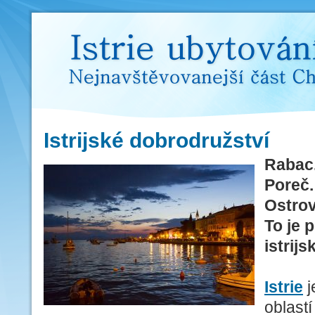
Istrie ubytováni - Nejnavštěv
Istrijské dobrodružství
Rabac.
Poreč.
Ostrov
To je 
istrij
Istrie
j
oblast