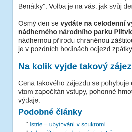
Benátky“. Volba je na vás, jak svůj den
Osmý den se
vydáte na celodenní 
nádherného národního parku Plitvic
nádhernou přírodu chráněnou zášti
je v pozdních hodinách odjezd zpátky
Na kolik vyjde takový záje
Cena takového zájezdu se pohybuje
vtom započítán vstupy, pohonné hmoty
výdaje.
Podobné články
Istrie – ubytování v soukromí